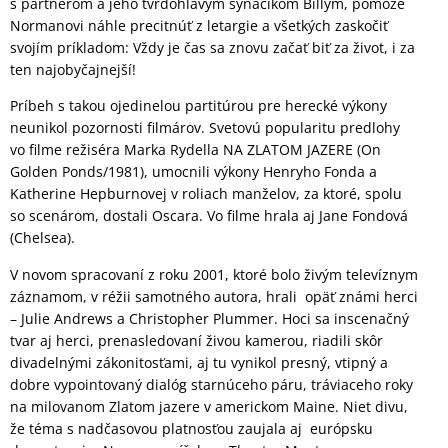
s partnerom a jeho tvrdohlavým synáčikom Billym, pomôže
Normanovi náhle precitnúť z letargie a všetkých zaskočiť
svojím príkladom: Vždy je čas sa znovu začať biť za život, i za
ten najobyčajnejší!
Príbeh s takou ojedinelou partitúrou pre herecké výkony
neunikol pozornosti filmárov. Svetovú popularitu predlohy
vo filme režiséra Marka Rydella NA ZLATOM JAZERE (On
Golden Ponds/1981), umocnili výkony Henryho Fonda a
Katherine Hepburnovej v roliach manželov, za ktoré, spolu
so scenárom, dostali Oscara. Vo filme hrala aj Jane Fondová
(Chelsea).
V novom spracovaní z roku 2001, ktoré bolo živým televíznym
záznamom, v réžii samotného autora, hrali opäť známi herci
– Julie Andrews a Christopher Plummer. Hoci sa inscenačný
tvar aj herci, prenasledovaní živou kamerou, riadili skôr
divadelnými zákonitosťami, aj tu vynikol presný, vtipný a
dobre vypointovaný dialóg starnúceho páru, tráviaceho roky
na milovanom Zlatom jazere v americkom Maine. Niet divu,
že téma s nadčasovou platnosťou zaujala aj európsku