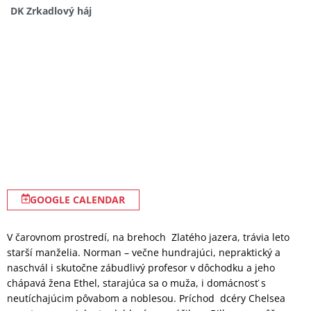
DK Zrkadlový háj
GOOGLE CALENDAR
V čarovnom prostredí, na brehoch Zlatého jazera, trávia leto
starší manželia. Norman – večne hundrajúci, nepraktický a
naschvál i skutočne zábudlivý profesor v dôchodku a jeho
chápavá žena Ethel, starajúca sa o muža, i domácnosť s
neutíchajúcim pôvabom a noblesou. Príchod dcéry Chelsea