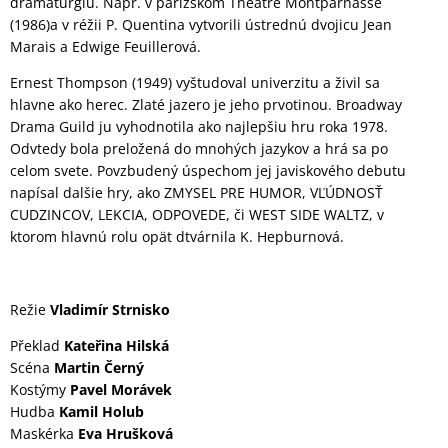
dramaturgiu. Napr. v parížskom Theatre Montparnasse
(1986)a v réžii P. Quentina vytvorili ústrednú dvojicu Jean
Marais a Edwige Feuillerová.
Ernest Thompson (1949) vyštudoval univerzitu a živil sa
hlavne ako herec. Zlaté jazero je jeho prvotinou. Broadway
Drama Guild ju vyhodnotila ako najlepšiu hru roka 1978.
Odvtedy bola preložená do mnohých jazykov a hrá sa po
celom svete. Povzbudený úspechom jej javiskového debutu
napísal dalšie hry, ako ZMYSEL PRE HUMOR, VĽÚDNOSŤ
CUDZINCOV, LEKCIA, ODPOVEDE, či WEST SIDE WALTZ, v
ktorom hlavnú rolu opät dtvárnila K. Hepburnová.
Režie
Vladimír Strnisko
Překlad
Kateřina Hilská
Scéna
Martin Černý
Kostýmy
Pavel Morávek
Hudba
Kamil Holub
Maskérka
Eva Hrušková