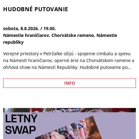
dôstojnosť a možnosť napraviť chyby, ktoré ho pripravili o
všetko, na čom mu kedysi záležalo. Strhujúci príbeh z
prostredia jedného z najatraktívnejších športov súčasnosti, v
ktorom sa popri popredných českých a slovenských hercoch
objavujú aj skutočné hviezdy MMA. Pavel Hoffmeister alias Hoff
bol majstrom Európy a olympijským medailistom v boxe. Po
rokoch mimo športového sveta dostáva nečakanú ponuku vrátiť
sa do boja. Hodená rukavica, ktorú zdvihne, však nie je
boxerská. So svojím súperom sa stretne v MMA
Klenoty žánrového filmu: NA KONCI OAK
STREET
sobota, 15.8.2026. / 19.00.
Dom kultúry Lúky
r. D. R. Mitchell, 2026, slovenské titulky, MP-12, násilie, strach,
110 min. Keď mysteriózna anomália vytrhne ulicu Oak Street z