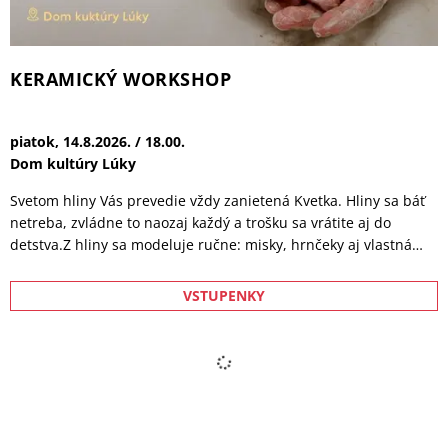
VSTUPENKY
plný vína, smiechu a nečakaných dobrodružstiev, ktoré im
pripomenú, že na radosť, lásku, priateľstvo ani nové začiatky
nie je nikdy neskoro. Bardotky sú komédia, ktorá s humorom a
nadhľadom oslavuje priateľstvo, slobodu a chuť žiť naplno bez
ohľadu na vek. V hlavných úlohách sa predstavia Dagmar
Havlová Veškrnová, Eva Holubová a Pavlína Pořízková, pre ktorú
ide o prvé účinkovanie v českom celovečernom filme, nie však o
prvú hereckú skúsenosť. Svetová topmodelka si v minulosti
zahrala po boku hollywoodskych hviezd, akými sú Johnny Depp,
Al Pacino, Mickey Rourke či Faye Dunaway.
Kino pre deti: TOM A JERRY: MAGICKÝ
KOMPAS
sobota, 22.8.2026. / 15.00.
Dom kultúry Lúky