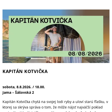
Kino pre deti: LABKOVÁ PATROLA:
DINOSAURÍ FILM
sobota, 15.8.2026. / 15.00.
Dom kultúry Lúky
r. C. Brunker, US, 2026, slovenský dabing, MP
VSTUPENKY