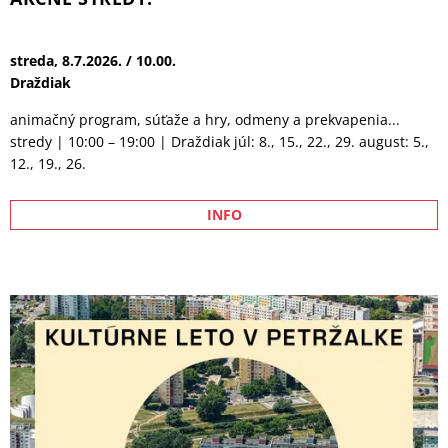
DIVADLO MAKILE
nedeľa, 9.8.2026. / 18.00.
"Draždiak - pri Barracude"
Lienka Kikilienka a zakliaty Letný kvet Rozprávkový les je
spaľovaný horúcim slnkom a lienka Kikilienka je opäť v
pohotovosti. Jej pomoc tentokrát potrebuje Letná víla zakliata
temnou čarodejnicou do obrazu. júl – august, soboty a nedele o
18:00 Veľký Draždiak, pódium pri Šutrovke alebo pri bufete
INFO
Barracuda Vhodné pre deti od 3 rokov. vstup voľný