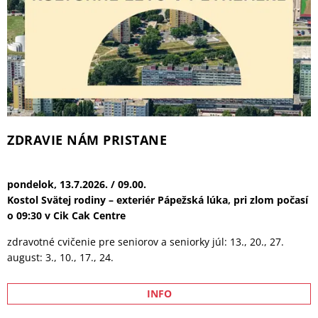
tanečný fitnes program, ktorý kombinuje latinskoamerickú a
medzinárodnú hudbu s dynamickými tanečnými prvkami
aeróbneho tréningu pondelky | 18:30 júl: 6., 13., 20., 27.
august: 3., 10., 17., 24.
INFO