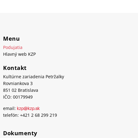
r. G. Zhang, CN, 2026, 104 min.
VSTUPENKY
Klenoty žánrového filmu: BARDOTKY