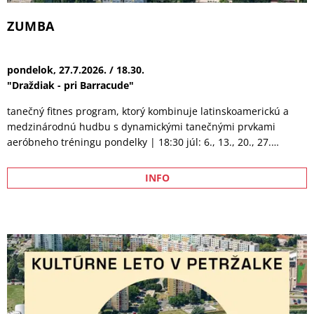
si niečo oveľa cennejšie – vzťah so svojou rodinou, vlastnú
dôstojnosť a možnosť napraviť chyby, ktoré ho pripravili o
všetko, na čom mu kedysi záležalo. Strhujúci príbeh z
prostredia jedného z najatraktívnejších športov súčasnosti, v
ktorom sa popri popredných českých a slovenských hercoch
objavujú aj skutočné hviezdy MMA. Pavel Hoffmeister alias Hoff
bol majstrom Európy a olympijským medailistom v boxe. Po
rokoch mimo športového sveta dostáva nečakanú ponuku vrátiť
sa do boja. Hodená rukavica, ktorú zdvihne, však nie je
boxerská. So svojím súperom sa stretne v MMA
KERAMICKÝ WORKSHOP
piatok, 14.8.2026. / 18.00.
Dom kultúry Lúky
Svetom hliny Vás prevedie vždy zanietená Kvetka. Hliny sa báť
netreba, zvládne to naozaj každý a trošku sa vrátite aj do