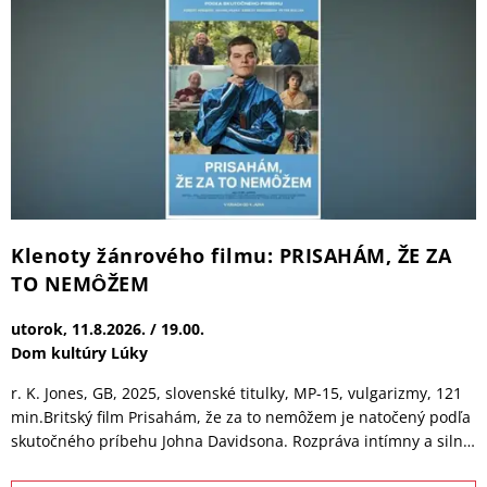
pondelok, 17.8.2026. / 18.30.
"Draždiak - pri Barracude"
tanečný fitnes program, ktorý kombinuje latinskoamerickú a
medzinárodnú hudbu s dynamickými tanečnými prvkami
aeróbneho tréningu pondelky | 18:30 júl: 6., 13., 20., 27.
august: 3., 10., 17., 24.
INFO