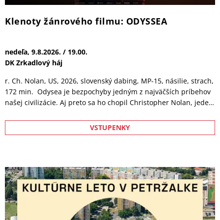
Klenoty žánrového filmu: NA KONCI OAK
STREET
nedeľa, 16.8.2026. / 19.00.
DK Zrkadlový háj
r. D. R. Mitchell, 2026, slovenské titulky, MP-12, násilie, strach,
110 min. Keď mysteriózna anomália vytrhne ulicu Oak Street z