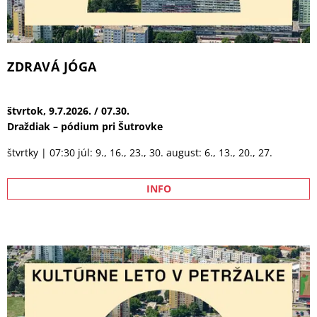
Klenoty žánrového filmu: ODYSSEA
nedeľa, 9.8.2026. / 19.00.
DK Zrkadlový háj
r. Ch. Nolan, US, 2026, slovenský dabing, MP-15, násilie, strach,
172 min. Odysea je bezpochyby jedným z najväčších príbehov
našej civilizácie. Aj preto sa ho chopil Christopher Nolan, jeden
z najlepších režisérov súčasnosti, aby s epickou šírkou sebe