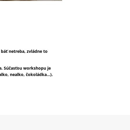
 báť netreba, zvládne to
ba. Súčasťou workshopu je
alko, nealko, čokoládka…).