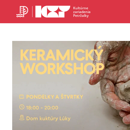
Kultúrne
zariadenia
Petržalky