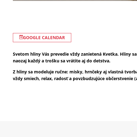
GOOGLE CALENDAR
Svetom hliny Vás prevedie vždy zanietená Kvetka. Hliny sa
naozaj každý a trošku sa vrátite aj do detstva.
Z hliny sa modeluje ručne: misky, hrnčeky aj vlastná tvor
vždy smiech, relax, radosť a povzbudzujúce občerstvenie (