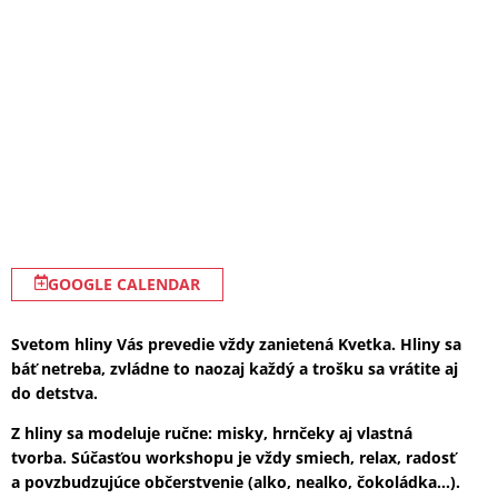
GOOGLE CALENDAR
Svetom hliny Vás prevedie vždy zanietená Kvetka. Hliny sa
báť netreba, zvládne to naozaj každý a trošku sa vrátite aj
do detstva.
Z hliny sa modeluje ručne: misky, hrnčeky aj vlastná
tvorba. Súčasťou workshopu je vždy smiech, relax, radosť
a povzbudzujúce občerstvenie (alko, nealko, čokoládka…).