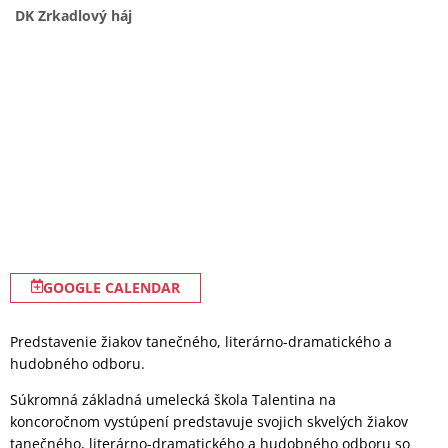
DK Zrkadlový háj
GOOGLE CALENDAR
Predstavenie žiakov tanečného, literárno-dramatického a
hudobného odboru.
Súkromná základná umelecká škola Talentina na
koncoročnom vystúpení predstavuje svojich skvelých žiakov
tanečného, literárno-dramatického a hudobného odboru so