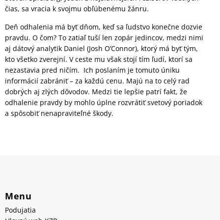
čias, sa vracia k svojmu obľúbenému žánru.
Deň odhalenia má byť dňom, keď sa ľudstvo konečne dozvie
pravdu. O čom? To zatiaľ tuší len zopár jedincov, medzi nimi
aj dátový analytik Daniel (Josh O’Connor), ktorý má byť tým,
kto všetko zverejní. V ceste mu však stojí tím ľudí, ktorí sa
nezastavia pred ničím. Ich poslaním je tomuto úniku
informácií zabrániť – za každú cenu. Majú na to celý rad
dobrých aj zlých dôvodov. Medzi tie lepšie patrí fakt, že
odhalenie pravdy by mohlo úplne rozvrátiť svetový poriadok
a spôsobiť nenapraviteľné škody.
Menu
Podujatia