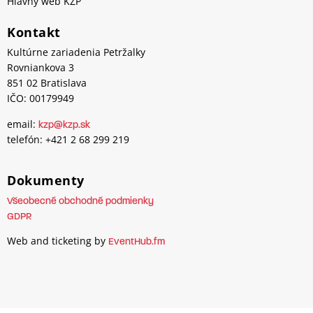
Hlavný web KZP
Kontakt
Kultúrne zariadenia Petržalky
Rovniankova 3
851 02 Bratislava
IČO: 00179949
email:
kzp@kzp.sk
telefón: +421 2 68 299 219
Dokumenty
Všeobecné obchodné podmienky
GDPR
Web and ticketing by
EventHub.fm