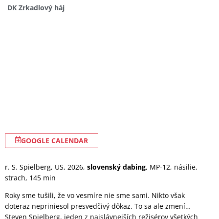
DK Zrkadlový háj
GOOGLE CALENDAR
r. S. Spielberg, US, 2026,
slovenský dabing
, MP-12, násilie,
strach, 145 min
Roky sme tušili, že vo vesmíre nie sme sami. Nikto však
doteraz nepriniesol presvedčivý dôkaz. To sa ale zmení…
Steven Spielberg, jeden z najslávnejších režisérov všetkých