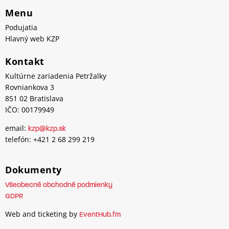
Menu
Podujatia
Hlavný web KZP
Kontakt
Kultúrne zariadenia Petržalky
Rovniankova 3
851 02 Bratislava
IČO: 00179949
email:
kzp@kzp.sk
telefón: +421 2 68 299 219
Dokumenty
Všeobecné obchodné podmienky
GDPR
Web and ticketing by
EventHub.fm