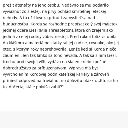
prežiť atentáty na jeho osobu. Nedávno sa mu podarilo
vyviaznuť zo šiestej, na prvý pohľad smrteľnej leteckej
nehody. A to už človeka prinúti zamyslieť sa nad
budúcnosťou. Korda sa rozhodne prepísať celý svoj majetok
jedinej dcére Liesl (Mia Threapleton), ktorá oň zrejem ako
jediná z celej rodiny vôbec nestojí. Pred rokmi totiž vstúpila
do kláštora a materiálne statky sú jej cudzie, rovnako, ako jej
otec, s ktorým roky neprehovorila. Lenže keď si Korda niečo
zaumieni, len tak ľahko sa toho nevzdá. A tak sa s ním Liesl,
trochu proti svojej vôli, vydáva na šialene nebezpečné
dobrodružstvo za príbuzenstvom. Výprava má byť
vyvrcholením Kordovej podnikateľskej kariéry a zároveň
priniesť odpoveď na triviálnu, no dôležitú otázku: „Kto sa ho
to, dočerta, stále pokúša zabiť?“