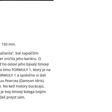
, 150 min.
ažiarila”, bol najväčším
 zničila jeho kariéru. O
ď ho osloví jeho bývalý tímový
o tímu FORMULY 1, ktorý je na
ORMULY 1 a spoločne si dali
uu Pearcea (Damson Idris),
m. No keď motory burácajú,
e tvoj tímový kolega tvojím
žeš prejsť sám.