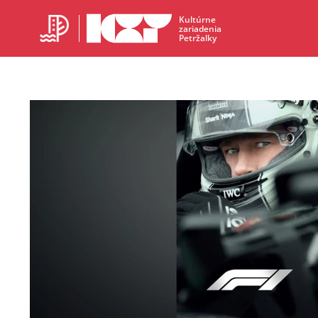
Kultúrne
zariadenia
Petržalky