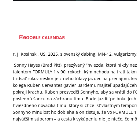
GOOGLE CALENDAR
r. J. Kosinski, US, 2025, slovenský dabing, MN-12, vulgarizmy
Sonny Hayes (Brad Pitt), prezývaný “hviezda, ktorá nikdy nez
talentom FORMULY 1 v 90. rokoch, kým nehoda na trati takmer
tridsať rokov neskôr je z neho túlavý jazdec na prenájom, ke
kolega Ruben Cervantes (Javier Bardem), majiteľ upadajúceh
pokraji krachu. Ruben presvedčí Sonnyho, aby sa vrátil do F
poslednú šancu na záchranu tímu. Bude jazdiť po boku Josh
hviezdneho nováčika tímu, ktorý si chce ísť vlastným tempo
Sonnyho minulosť ho dobieha a on zisťuje, že vo FORMULE 1 j
najväčším súperom – a cesta k vykúpeniu nie je niečo, čo mô