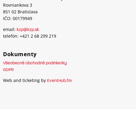
Rovniankova 3
851 02 Bratislava
IČO: 00179949
email:
kzp@kzp.sk
telefón: +421 2 68 299 219
Dokumenty
Všeobecné obchodné podmienky
GDPR
Web and ticketing by
EventHub.fm