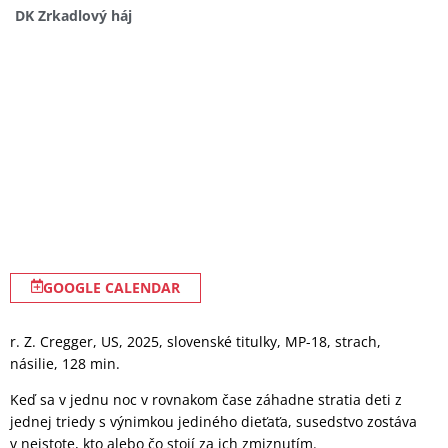
DK Zrkadlový háj
GOOGLE CALENDAR
r. Z. Cregger, US, 2025, slovenské titulky, MP-18, strach,
násilie, 128 min.
Keď sa v jednu noc v rovnakom čase záhadne stratia deti z
jednej triedy s výnimkou jediného dieťaťa, susedstvo zostáva
v neistote, kto alebo čo stojí za ich zmiznutím.