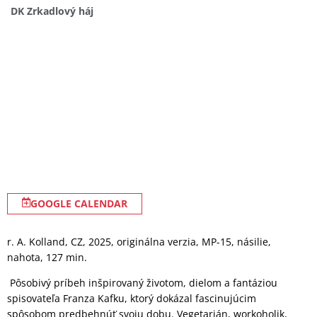
DK Zrkadlový háj
GOOGLE CALENDAR
r. A. Kolland, CZ, 2025, originálna verzia, MP-15, násilie,
nahota, 127 min.
Pôsobivý príbeh inšpirovaný životom, dielom a fantáziou
spisovateľa Franza Kafku, ktorý dokázal fascinujúcim
spôsobom predbehnúť svoju dobu. Vegetarián, workoholik,