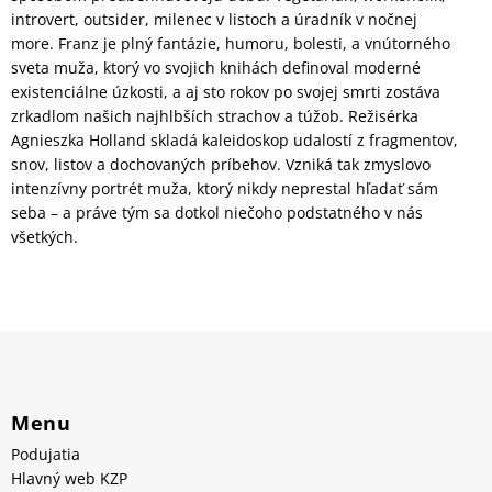
introvert, outsider, milenec v listoch a úradník v nočnej
more. Franz je plný fantázie, humoru, bolesti, a vnútorného
sveta muža, ktorý vo svojich knihách definoval moderné
existenciálne úzkosti, a aj sto rokov po svojej smrti zostáva
zrkadlom našich najhlbších strachov a túžob. Režisérka
Agnieszka Holland skladá kaleidoskop udalostí z fragmentov,
snov, listov a dochovaných príbehov. Vzniká tak zmyslovo
intenzívny portrét muža, ktorý nikdy neprestal hľadať sám
seba – a práve tým sa dotkol niečoho podstatného v nás
všetkých.
Menu
Podujatia
Hlavný web KZP