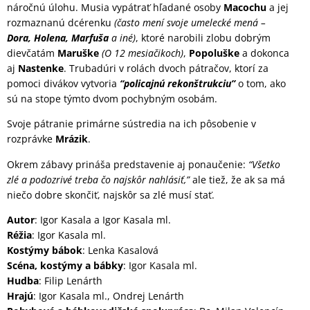
náročnú úlohu. Musia vypátrať hľadané osoby
Macochu
a jej
rozmaznanú dcérenku
(často mení svoje umelecké mená –
Dora, Holena, Marfuša
a iné)
, ktoré narobili zlobu dobrým
dievčatám
Maruške
(O 12 mesiačikoch)
,
Popoluške
a dokonca
aj
Nastenke
. Trubadúri v rolách dvoch pátračov, ktorí za
pomoci divákov vytvoria
“policajnú rekonštrukciu”
o tom, ako
sú na stope týmto dvom pochybným osobám.
Svoje pátranie primárne sústredia na ich pôsobenie v
rozprávke
Mrázik
.
Okrem zábavy prináša predstavenie aj ponaučenie:
“Všetko
zlé a podozrivé treba čo najskôr nahlásiť,”
ale tiež, že ak sa má
niečo dobre skončiť, najskôr sa zlé musí stať.
Autor
: Igor Kasala a Igor Kasala ml.
Réžia
: Igor Kasala ml.
Kostýmy bábok
: Lenka Kasalová
Scéna, kostýmy a bábky
: Igor Kasala ml.
Hudba
: Filip Lenárth
Hrajú
: Igor Kasala ml., Ondrej Lenárth