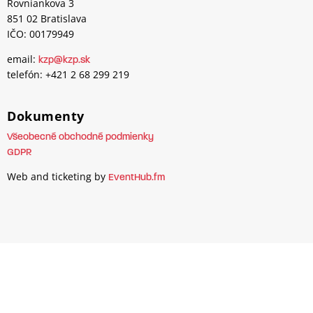
Rovniankova 3
851 02 Bratislava
IČO: 00179949
email:
kzp@kzp.sk
telefón: +421 2 68 299 219
Dokumenty
Všeobecné obchodné podmienky
GDPR
Web and ticketing by
EventHub.fm