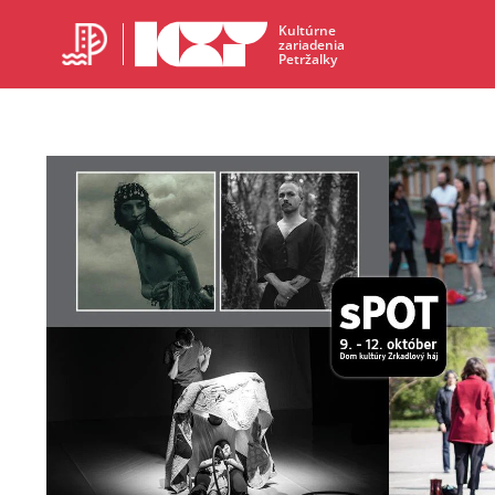
Kultúrne
zariadenia
Petržalky