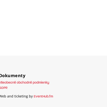
Dokumenty
Všeobecné obchodné podmienky
GDPR
Web and ticketing by
EventHub.fm