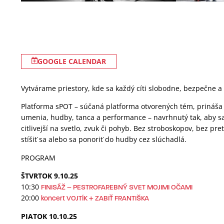
GOOGLE CALENDAR
Vytvárame priestory, kde sa každý cíti slobodne, bezpečne a
Platforma sPOT – súčaná platforma otvorených tém, prináš
umenia, hudby, tanca a performance – navrhnutý tak, aby sa 
citlivejší na svetlo, zvuk či pohyb. Bez stroboskopov, bez p
stíšiť sa alebo sa ponoriť do hudby cez slúchadlá.
PROGRAM
ŠTVRTOK 9.10.25
10:30
FINISÁŽ – PESTROFAREBNÝ SVET MOJIMI OČAMI
20:00
koncert VOJTÍK + ZABIŤ FRANTIŠKA
PIATOK 10.10.25