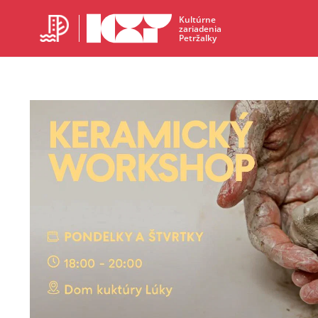
Kultúrne
zariadenia
Petržalky