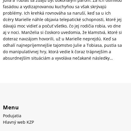
Julia a Tobias sa zdajú byť dokonalým párom. Za ich oslnivou
fasádou a vydizajnovanou kuchyňou sa však skrývajú
problémy. Ich krehká rovnováha sa naruší, keď sa u ich
dcéry Marielle náhle objavia telepatické schopnosti, ktoré jej
dávajú moc vidieť a počuť všetko, čo jej rodičia robia, vo dne
aj v noci. Manželia si čoskoro uvedomia, že klamstvá, ktoré si
doteraz navzájom hovorili, už u Marielle neprejdú. Keď sa
odhalí najnepríjemnejšie tajomstvo Julie a Tobiasa, pustia sa
do manipulatívnej hry, ktorá vedie k čoraz trápnejším a
absurdnejším situáciám a vyvoláva nečakané následky…
Menu
Podujatia
Hlavný web KZP