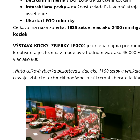
Interaktívne prvky
– možnosť ovládať stavebné stroje, 
osvetlenie
Ukážka LEGO robotiky
Celkovo ma naša zbierka:
1835 setov, viac ako 2400 minifi
kociek
!
VÝSTAVA KOCKY, ZBIERKY LEGO®
je určená najmä pre rodi
kreativitu a je zložená z modelov v hodnote viac ako 45 000 
viac ako 600.
„Naša celková zbierka pozostáva z viac ako 1100 setov a vznikal
o svojej zbierke technickí nadšenci a súkromní zberatelia Kar