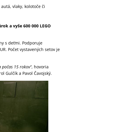
autá, vlaky, kolotoče či
gúrok a vyše 600 000 LEGO
ny s deťmi. Podporuje
EUR. Počet vystavených setov je
a počas 15 rokov“
, hovoria
ol Gulčík a Pavol Čavojský.