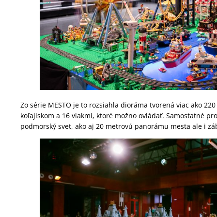
Zo série MESTO je to rozsiahla dioráma tvorená viac ako 22
koľajiskom a 16 vlakmi, ktoré možno ovládať. Samostatné pr
podmorský svet, ako aj 20 metrovú panorámu mesta ale i záb