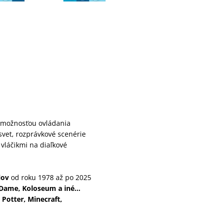
 možnosťou ovládania
vet, rozprávkové scenérie
vláčikmi na diaľkové
lov
od roku 1978 až po 2025
re-Dame, Koloseum a iné…
y Potter, Minecraft,