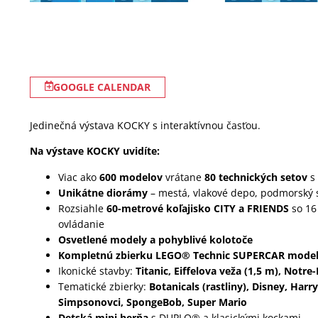
GOOGLE CALENDAR
Jedinečná výstava KOCKY s interaktívnou časťou.
Na výstave KOCKY uvidíte:
Viac ako
600 modelov
vrátane
80 technických setov
s
Unikátne diorámy
– mestá, vlakové depo, podmorský s
Rozsiahle
60-metrové koľajisko CITY a FRIENDS
so 16 
ovládanie
Osvetlené modely a pohyblivé kolotoče
Kompletnú zbierku LEGO® Technic SUPERCAR mode
Ikonické stavby:
Titanic, Eiffelova veža (1,5 m), Not
Tematické zbierky:
Botanicals (rastliny), Disney, Harr
Simpsonovci, SpongeBob, Super Mario
Detská mini herňa
s DUPLO® a klasickými kockami