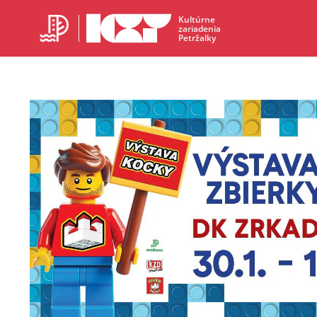
Kultúrne
zariadenia
Petržalky