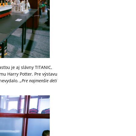
ťou je aj slávny TITANIC,
ámu Harry Potter. Pre výstavu
 nevydalo.
„Pre najmenšie deti