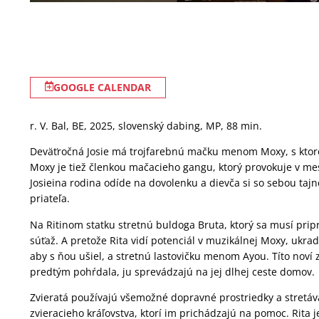
GOOGLE CALENDAR
r. V. Bal, BE, 2025, slovenský dabing, MP, 88 min.
Deväťročná Josie má trojfarebnú mačku menom Moxy, s ktorou
Moxy je tiež členkou mačacieho gangu, ktorý provokuje v me
Josieina rodina odíde na dovolenku a dievča si so sebou ta
priateľa.
Na Ritinom statku stretnú buldoga Bruta, ktorý sa musí prip
súťaž. A pretože Rita vidí potenciál v muzikálnej Moxy, ukra
aby s ňou ušiel, a stretnú lastovičku menom Ayou. Títo noví z
predtým pohŕdala, ju sprevádzajú na jej dlhej ceste domov.
Zvieratá používajú všemožné dopravné prostriedky a stretáva
zvieracieho kráľovstva, ktorí im prichádzajú na pomoc. Rita 