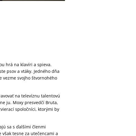
 hrá na klavíri a spieva.
ste psov a vtáky. Jedného dňa
jne vezme svojho štvornohého
ravovať na televíznu talentovú
dne ju. Moxy presvedčí Bruta,
vierací spoločníci, ktorými by
jú sa s ďalšími členmi
je však tesne za utečencami a