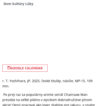
Dom kultúry Lúky
GOOGLE CALENDAR
r. T. Yoshihara, JP, 2025, české titulky, násilie, MP-15, 109
min.
Po prvý raz sa populárny anime seriál Chainsaw Man
preseká na veľké plátno v epickom dobrodružstve plnom
akcie! Denji pracoval ako lovec diablov pre jakuzu, v snahe