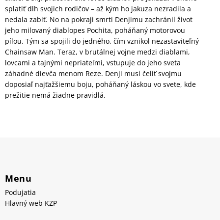
splatiť dlh svojich rodičov – až kým ho jakuza nezradila a
nedala zabiť. No na pokraji smrti Denjimu zachránil život
jeho milovaný diablopes Pochita, poháňaný motorovou
pílou. Tým sa spojili do jedného, čím vznikol nezastaviteľný
Chainsaw Man. Teraz, v brutálnej vojne medzi diablami,
lovcami a tajnými nepriateľmi, vstupuje do jeho sveta
záhadné dievča menom Reze. Denji musí čeliť svojmu
doposiaľ najťažšiemu boju, poháňaný láskou vo svete, kde
prežitie nemá žiadne pravidlá.
Menu
Podujatia
Hlavný web KZP