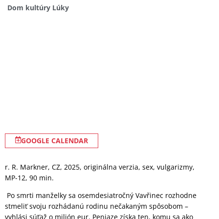
Dom kultúry Lúky
GOOGLE CALENDAR
r. R. Markner, CZ, 2025, originálna verzia, sex, vulgarizmy,
MP-12, 90 min.
Po smrti manželky sa osemdesiatročný Vavřinec rozhodne
stmeliť svoju rozhádanú rodinu nečakaným spôsobom –
vyhlási súťaž o milión eur. Peniaze získa ten, komu sa ako