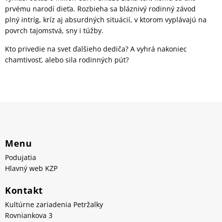
prvému narodí dieťa. Rozbieha sa bláznivý rodinný závod
plný intríg, kríz aj absurdných situácií, v ktorom vyplávajú na
povrch tajomstvá, sny i túžby.
Kto privedie na svet ďalšieho dediča? A vyhrá nakoniec
chamtivosť, alebo sila rodinných pút?
Menu
Podujatia
Hlavný web KZP
Kontakt
Kultúrne zariadenia Petržalky
Rovniankova 3