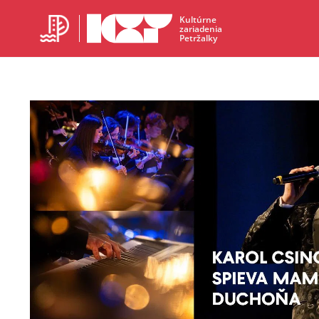
Kultúrne
zariadenia
Petržalky