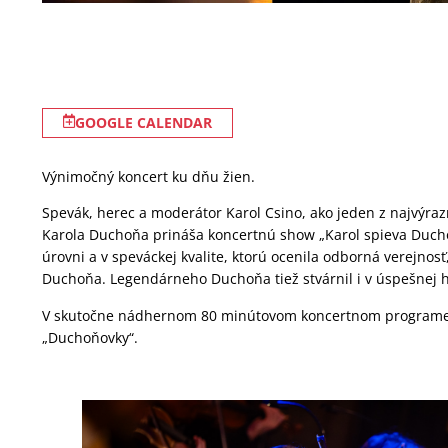
GOOGLE CALENDAR
Výnimočný koncert ku dňu žien.
Spevák, herec a moderátor Karol Csino, ako jeden z najvýraz
Karola Duchoňa prináša koncertnú show „Karol spieva Ducho
úrovni a v speváckej kvalite, ktorú ocenila odborná verejnosť,
Duchoňa. Legendárneho Duchoňa tiež stvárnil i v úspešnej h
V skutočne nádhernom 80 minútovom koncertnom programe,
„Duchoňovky“.