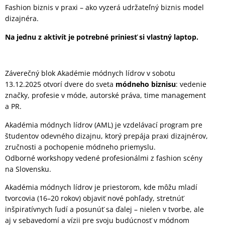
Fashion biznis v praxi – ako vyzerá udržateľný biznis model
dizajnéra.
Na jednu z aktivít je potrebné priniesť si vlastný laptop.
Záverečný blok Akadémie módnych lídrov v sobotu
13.12.2025 otvorí dvere do sveta
módneho biznisu
: vedenie
značky, profesie v móde, autorské práva, time management
a PR.
Akadémia módnych lídrov (AML) je vzdelávací program pre
študentov odevného dizajnu, ktorý prepája praxi dizajnérov,
zručnosti a pochopenie módneho priemyslu.
Odborné workshopy vedené profesionálmi z fashion scény
na Slovensku.
Akadémia módnych lídrov je priestorom, kde môžu mladí
tvorcovia (16–20 rokov) objaviť nové pohľady, stretnúť
inšpiratívnych ľudí a posunúť sa ďalej – nielen v tvorbe, ale
aj v sebavedomí a vízii pre svoju budúcnosť v módnom