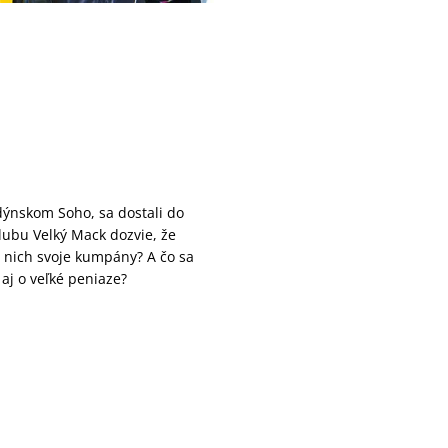
dýnskom Soho, sa dostali do
klubu Velký Mack dozvie, že
 nich svoje kumpány? A čo sa
 aj o veľké peniaze?