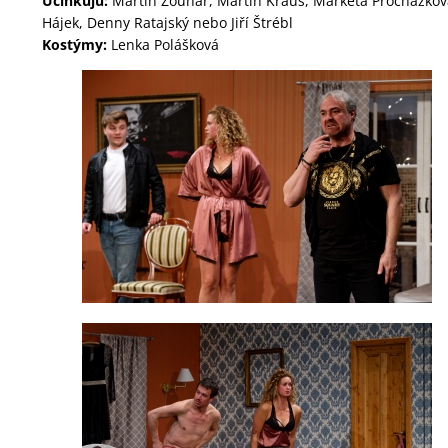
Účinkujú:
Martin Zounar, Martin Kraus, Markéta Procházková
Hájek, Denny Ratajský nebo Jiří Štrébl
Kostýmy:
Lenka Polášková