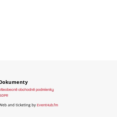
Dokumenty
Všeobecné obchodné podmienky
GDPR
Web and ticketing by
EventHub.fm