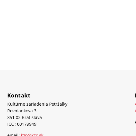
Kontakt
Kultúrne zariadenia Petržalky
Rovniankova 3
851 02 Bratislava
IČO: 00179949
email:
kzp@kzp.sk