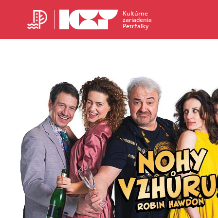
Kultúrne
zariadenia
Petržalky