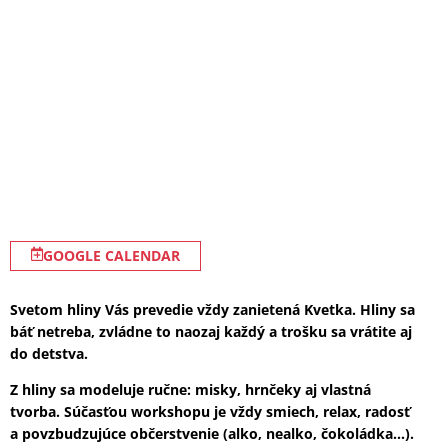
GOOGLE CALENDAR
Svetom hliny Vás prevedie vždy zanietená Kvetka. Hliny sa
báť netreba, zvládne to naozaj každý a trošku sa vrátite aj
do detstva.
Z hliny sa modeluje ručne: misky, hrnčeky aj vlastná
tvorba. Súčasťou workshopu je vždy smiech, relax, radosť
a povzbudzujúce občerstvenie (alko, nealko, čokoládka…).