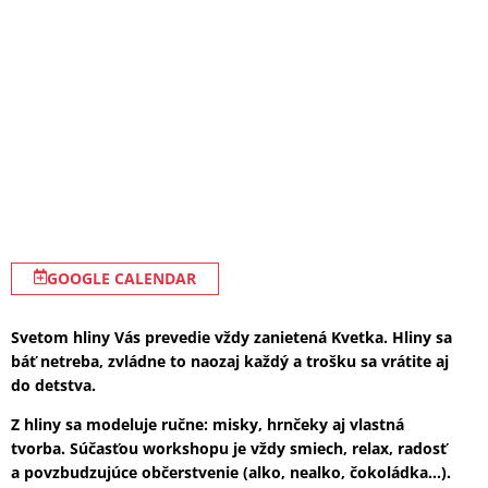
GOOGLE CALENDAR
Svetom hliny Vás prevedie vždy zanietená Kvetka. Hliny sa
báť netreba, zvládne to naozaj každý a trošku sa vrátite aj
do detstva.
Z hliny sa modeluje ručne: misky, hrnčeky aj vlastná
tvorba. Súčasťou workshopu je vždy smiech, relax, radosť
a povzbudzujúce občerstvenie (alko, nealko, čokoládka…).