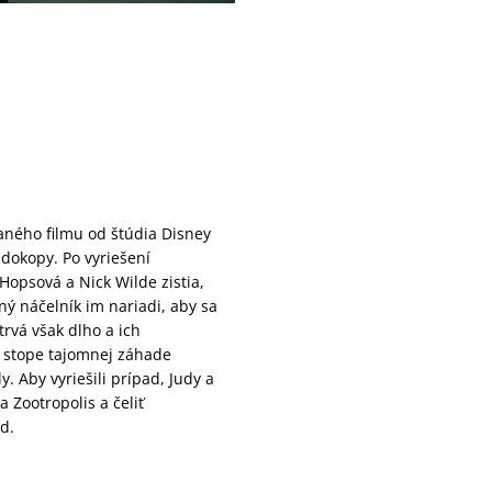
.
ného filmu od štúdia Disney
dokopy. Po vyriešení
Hopsová a Nick Wilde zistia,
jný náčelník im nariadi, aby sa
rvá však dlho a ich
a stope tajomnej záhade
. Aby vyriešili prípad, Judy a
 Zootropolis a čeliť
d.