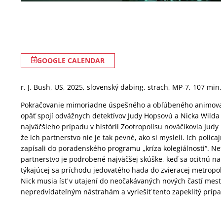
GOOGLE CALENDAR
r. J. Bush, US, 2025, slovenský dabing, strach, MP-7, 107 min
Pokračovanie mimoriadne úspešného a obľúbeného animova
opäť spojí odvážnych detektívov Judy Hopsovú a Nicka Wilda 
najväčšieho prípadu v histórii Zootropolisu nováčikovia Judy 
že ich partnerstvo nie je tak pevné, ako si mysleli. Ich polica
zapísali do poradenského programu „kríza kolegiálnosti“. Net
partnerstvo je podrobené najväčšej skúške, keď sa ocitnú n
týkajúcej sa príchodu jedovatého hada do zvieracej metropoly
Nick musia ísť v utajení do neočakávaných nových častí mesta
nepredvídateľným nástrahám a vyriešiť tento zapeklitý prípa