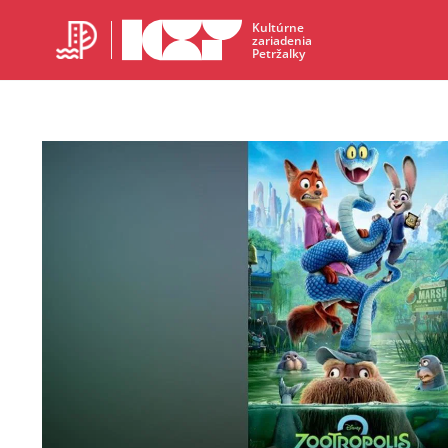
Kultúrne
zariadenia
Petržalky