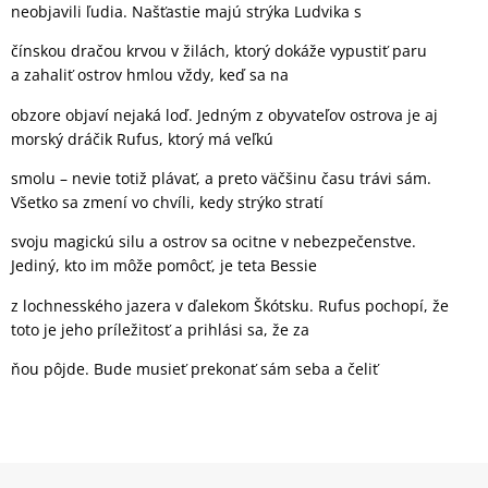
neobjavili ľudia. Našťastie majú strýka Ludvika s
čínskou dračou krvou v žilách, ktorý dokáže vypustiť paru
a zahaliť ostrov hmlou vždy, keď sa na
obzore objaví nejaká loď. Jedným z obyvateľov ostrova je aj
morský dráčik Rufus, ktorý má veľkú
smolu – nevie totiž plávať, a preto väčšinu času trávi sám.
Všetko sa zmení vo chvíli, kedy strýko stratí
svoju magickú silu a ostrov sa ocitne v nebezpečenstve.
Jediný, kto im môže pomôcť, je teta Bessie
z lochnesského jazera v ďalekom Škótsku. Rufus pochopí, že
toto je jeho príležitosť a prihlási sa, že za
ňou pôjde. Bude musieť prekonať sám seba a čeliť