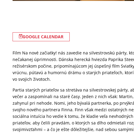
GOOGLE CALENDAR
Film Na nové začiatky! nás zavedie na silvestrovskú párty, k
nečakanej úprimnosti. Dánska herecká hviezda Paprika Ste
režisérskom počine, pripomínajúcom jej úspešný film Sviatk
vrúcnu, pútavú a humornú drámu o starých priateľoch, ktor
vo svojich životoch.
Partia starých priateľov sa stretáva na silvestrovskej párty, a
večer a zaspomínali na staré časy. Jeden z nich však: Martin,
zahynul pri nehode. Nomi, jeho bývalá partnerka, po prvýkr
svojho nového partnera Finna. Finn však medzi ostatných ne
sociálna intuícia ho vedie k tomu, že kladie veľa nevhodných
priateľov, aby čelili pravdám, o ktorých sa dlho odmietali ro
svojimivzťahmi – a čo je ešte dôležitejšie, nad sebou samými.