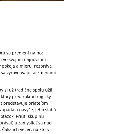
torá sa premení na noc
en vo svojom najnovšom
y pokoja a mieru, rozpráva
í sa vyrovnávajú so zmenami
by si už tradične spolu užili
 ktorý pred rokmi tragicky
át predstavuje priateľom
zapadá a navyše, jeho slabá
 otázok. Priúti skupinu
zprávať, a zamyslieť sa nad
 Čaká ich večer, na ktorý