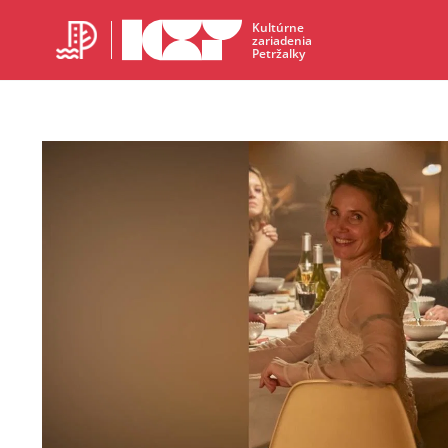
Kultúrne
zariadenia
Petržalky