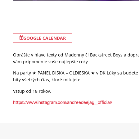
GOOGLE CALENDAR
Oprášte v hlave texty od Madonny či Backstreet Boys a dopraj
vám pripomenie vaše najlepšie roky.
Na party ★ PANEL DISKA – OLDIESKA ★ v DK Lúky sa budete b
hity všetkých čias, ktoré milujete.
Vstup od 18 rokov.
https://www.instagram.com/andreedeejay_official/