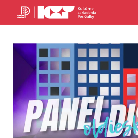
Kultúrne
zariadenia
Petržalky