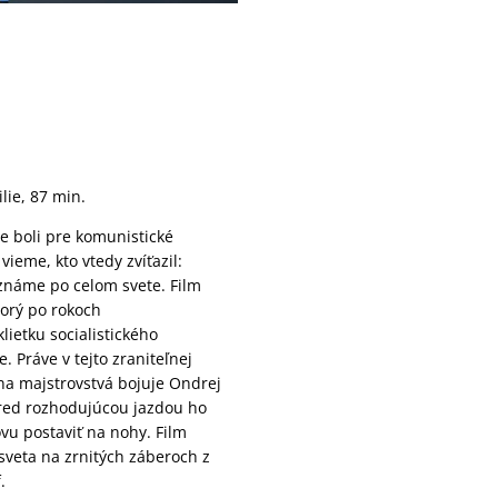
ilie, 87 min.
ve boli pre komunistické
eme, kto vtedy zvíťazil:
známe po celom svete. Film
orý po rokoch
klietku socialistického
 Práve v tejto zraniteľnej
 na majstrovstvá bojuje Ondrej
pred rozhodujúcou jazdou ho
vu postaviť na nohy. Film
veta na zrnitých záberoch z
.