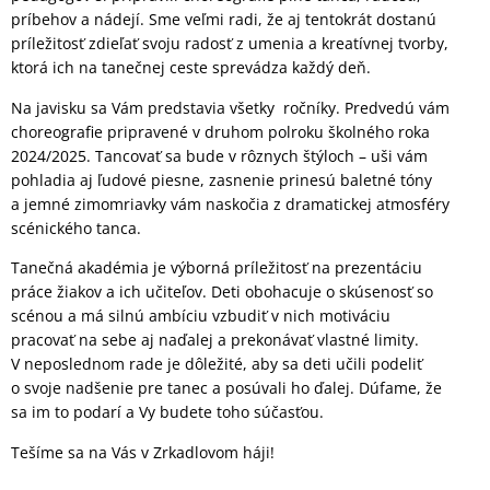
príbehov a nádejí. Sme veľmi radi, že aj tentokrát dostanú
príležitosť zdieľať svoju radosť z umenia a kreatívnej tvorby,
ktorá ich na tanečnej ceste sprevádza každý deň.
Na javisku sa Vám predstavia všetky ročníky. Predvedú vám
choreografie pripravené v druhom polroku školného roka
2024/2025. Tancovať sa bude v rôznych štýloch – uši vám
pohladia aj ľudové piesne, zasnenie prinesú baletné tóny
a jemné zimomriavky vám naskočia z dramatickej atmosféry
scénického tanca.
Tanečná akadémia je výborná príležitosť na prezentáciu
práce žiakov a ich učiteľov. Deti obohacuje o skúsenosť so
scénou a má silnú ambíciu vzbudiť v nich motiváciu
pracovať na sebe aj naďalej a prekonávať vlastné limity.
V neposlednom rade je dôležité, aby sa deti učili podeliť
o svoje nadšenie pre tanec a posúvali ho ďalej. Dúfame, že
sa im to podarí a Vy budete toho súčasťou.
Tešíme sa na Vás v Zrkadlovom háji!