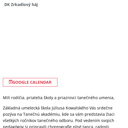
DK Zrkadlový háj
GOOGLE CALENDAR
Milí rodičia, priatelia školy a priaznivci tanečného umenia,
Základná umelecká škola Júliusa Kowalského Vás srdečne
pozýva na Tanečnú akadémiu, kde sa vám predstavia žiaci
všetkých ročníkov tanečného odboru. Pod vedením svojich
pedagógov si pripravili choreografie plné tanca, radosti,