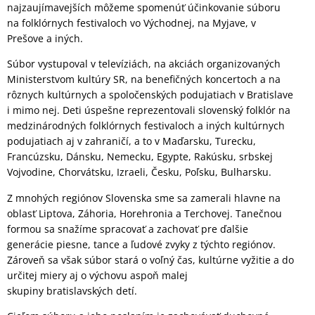
najzaujímavejších môžeme spomenúť účinkovanie súboru
na folklórnych festivaloch vo Východnej, na Myjave, v
Prešove a iných.
Súbor vystupoval v televíziách, na akciách organizovaných
Ministerstvom kultúry SR, na benefičných koncertoch a na
rôznych kultúrnych a spoločenských podujatiach v Bratislave
i mimo nej. Deti úspešne reprezentovali slovenský folklór na
medzinárodných folklórnych festivaloch a iných kultúrnych
podujatiach aj v zahraničí, a to v Maďarsku, Turecku,
Francúzsku, Dánsku, Nemecku, Egypte, Rakúsku, srbskej
Vojvodine, Chorvátsku, Izraeli, Česku, Poľsku, Bulharsku.
Z mnohých regiónov Slovenska sme sa zamerali hlavne na
oblasť Liptova, Záhoria, Horehronia a Terchovej. Tanečnou
formou sa snažíme spracovať a zachovať pre ďalšie
generácie piesne, tance a ľudové zvyky z týchto regiónov.
Zároveň sa však súbor stará o voľný čas, kultúrne vyžitie a do
určitej miery aj o výchovu aspoň malej
skupiny bratislavských detí.