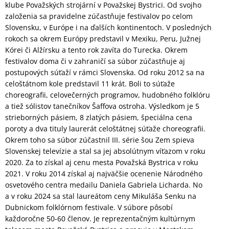
klube Považských strojární v Považskej Bystrici. Od svojho
založenia sa pravidelne zúčastňuje festivalov po celom
Slovensku, v Európe i na ďalších kontinentoch. V posledných
rokoch sa okrem Európy predstavil v Mexiku, Peru, Južnej
Kórei či Alžírsku a tento rok zavíta do Turecka. Okrem
festivalov doma či v zahraničí sa súbor zúčastňuje aj
postupových súťaží v rámci Slovenska. Od roku 2012 sa na
celoštátnom kole predstavil 11 krát. Boli to súťaže
choreografii, celovečerných programov, hudobného folklóru
a tiež sólistov tanečníkov Šaffova ostroha. Výsledkom je 5
strieborných pásiem, 8 zlatých pásiem, špeciálna cena
poroty a dva tituly laurerát celoštátnej súťaže choreografii.
Okrem toho sa súbor zúčastnil III. série šou Zem spieva
Slovenskej televízie a stal sa jej absolútnym víťazom v roku
2020. Za to získal aj cenu mesta Považská Bystrica v roku
2021. V roku 2014 získal aj najväčšie ocenenie Národného
osvetového centra medailu Daniela Gabriela Licharda. No
a v roku 2024 sa stal laureátom ceny Mikuláša Senku na
Dubnickom folklórnom festivale. V súbore pôsobí
každoročne 50-60 členov. Je reprezentačným kultúrnym