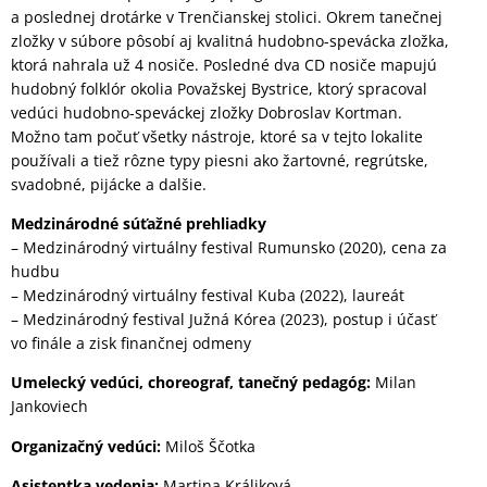
a poslednej drotárke v Trenčianskej stolici. Okrem tanečnej
zložky v súbore pôsobí aj kvalitná hudobno-spevácka zložka,
ktorá nahrala už 4 nosiče. Posledné dva CD nosiče mapujú
hudobný folklór okolia Považskej Bystrice, ktorý spracoval
vedúci hudobno-speváckej zložky Dobroslav Kortman.
Možno tam počuť všetky nástroje, ktoré sa v tejto lokalite
používali a tiež rôzne typy piesni ako žartovné, regrútske,
svadobné, pijácke a dalšie.
Medzinárodné súťažné prehliadky
– Medzinárodný virtuálny festival Rumunsko (2020), cena za
hudbu
– Medzinárodný virtuálny festival Kuba (2022), laureát
– Medzinárodný festival Južná Kórea (2023), postup i účasť
vo finále a zisk finančnej odmeny
Umelecký vedúci, choreograf, tanečný pedagóg:
Milan
Jankoviech
Organizačný vedúci:
Miloš Ščotka
Asistentka vedenia:
Martina Králiková