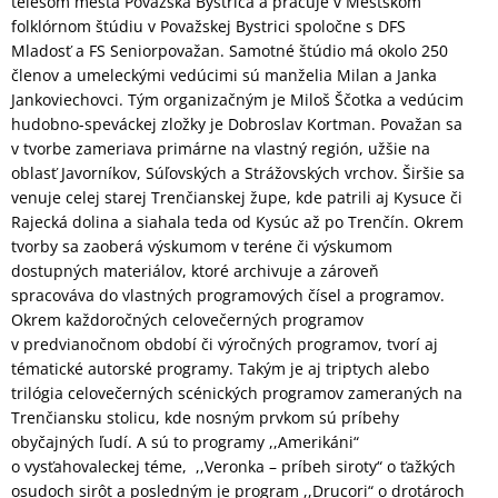
telesom mesta Považská Bystrica a pracuje v Mestskom
folklórnom štúdiu v Považskej Bystrici spoločne s DFS
Mladosť a FS Seniorpovažan. Samotné štúdio má okolo 250
členov a umeleckými vedúcimi sú manželia Milan a Janka
Jankoviechovci. Tým organizačným je Miloš Ščotka a vedúcim
hudobno-speváckej zložky je Dobroslav Kortman. Považan sa
v tvorbe zameriava primárne na vlastný región, užšie na
oblasť Javorníkov, Súľovských a Strážovských vrchov. Širšie sa
venuje celej starej Trenčianskej župe, kde patrili aj Kysuce či
Rajecká dolina a siahala teda od Kysúc až po Trenčín. Okrem
tvorby sa zaoberá výskumom v teréne či výskumom
dostupných materiálov, ktoré archivuje a zároveň
spracováva do vlastných programových čísel a programov.
Okrem každoročných celovečerných programov
v predvianočnom období či výročných programov, tvorí aj
tématické autorské programy. Takým je aj triptych alebo
trilógia celovečerných scénických programov zameraných na
Trenčiansku stolicu, kde nosným prvkom sú príbehy
obyčajných ľudí. A sú to programy ,,Amerikáni“
o vysťahovaleckej téme, ,,Veronka – príbeh siroty“ o ťažkých
osudoch sirôt a posledným je program ,,Drucori“ o drotároch