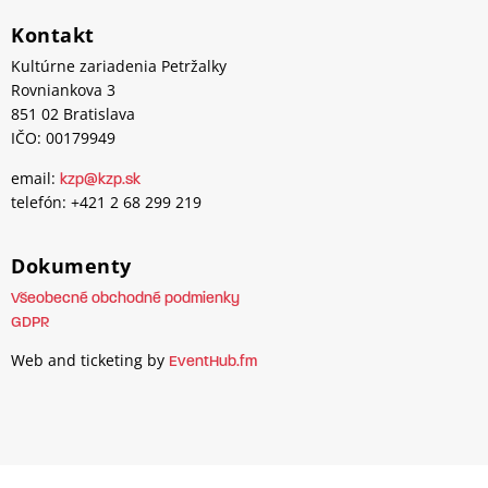
Kontakt
Kultúrne zariadenia Petržalky
Rovniankova 3
851 02 Bratislava
IČO: 00179949
email:
kzp@kzp.sk
telefón: +421 2 68 299 219
Dokumenty
Všeobecné obchodné podmienky
GDPR
Web and ticketing by
EventHub.fm