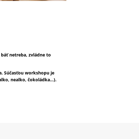
 báť netreba, zvládne to
ba. Súčasťou workshopu je
alko, nealko, čokoládka…).