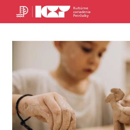
Kultúrne
zariadenia
Petržalky