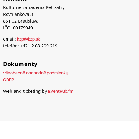
Kultúrne zariadenia Petržalky
Rovniankova 3
851 02 Bratislava
IČO: 00179949
email:
kzp@kzp.sk
telefón: +421 2 68 299 219
Dokumenty
Všeobecné obchodné podmienky
GDPR
Web and ticketing by
EventHub.fm