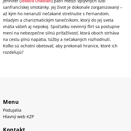
Jennifer (
) patrí medzi vplyvných ľudí
Jessica Chastain
sanfranciskej smotánky. Jej život je dokonale zorganizovaný –
až kým ho nenaruší nečakané stretnutie s Fernandom,
mladým a charizmatickým tanečníkom, ktorý do jej sveta
vnáša vášeň aj nepokoj. Spočiatku nevinný flirt sa postupne
mení na nebezpečne silnú príťažlivosť, ktorá oboch strháva
na cestu plnú napätia, túžby a nečakaných rozhodnutí.
Koľko sú ochotní obetovať, aby prekonali hranice, ktoré ich
rozdeľujú?
Menu
Podujatia
Hlavný web KZP
Kontakt