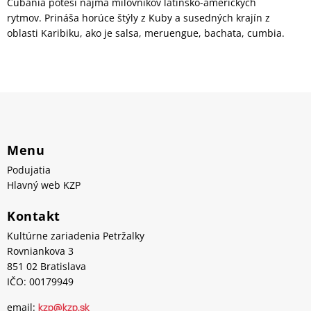
Cubanía poteší najmä milovníkov latinsko-amerických
rytmov. Prináša horúce štýly z Kuby a susedných krajín z
oblasti Karibiku, ako je salsa, meruengue, bachata, cumbia.
Menu
Podujatia
Hlavný web KZP
Kontakt
Kultúrne zariadenia Petržalky
Rovniankova 3
851 02 Bratislava
IČO: 00179949
email:
kzp@kzp.sk