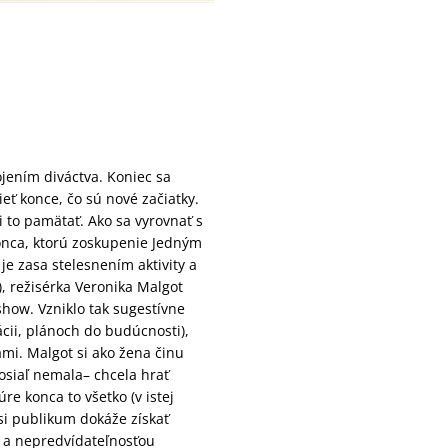
jením diváctva. Koniec sa
ieť konce, čo sú nové začiatky.
 to pamätať. Ako sa vyrovnať s
konca, ktorú zoskupenie Jedným
e zasa stelesnením aktivity a
, režisérka Veronika Malgot
show. Vzniklo tak sugestívne
ácii, plánoch do budúcnosti),
ami. Malgot si ako žena činu
osiaľ nemala– chcela hrať
re konca to všetko (v istej
si publikum dokáže získať
m a nepredvídateľnosťou