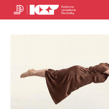
Kultúrne
zariadenia
Petržalky