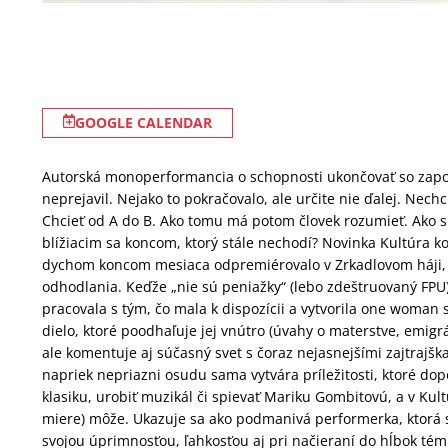
GOOGLE CALENDAR
Autorská monoperformancia o schopnosti ukončovať so zapo
neprejavil. Nejako to pokračovalo, ale určite nie ďalej. Nechc
Chcieť od A do B. Ako tomu má potom človek rozumieť. Ako si
blížiacim sa koncom, ktorý stále nechodí? Novinka Kultúra 
dychom koncom mesiaca odpremiérovalo v Zrkadlovom háji, j
odhodlania. Keďže „nie sú peniažky“ (lebo zdeštruovaný FPU)
pracovala s tým, čo mala k dispozícii a vytvorila one woman 
dielo, ktoré poodhaľuje jej vnútro (úvahy o materstve, emigr
ale komentuje aj súčasný svet s čoraz nejasnejšími zajtrajšk
napriek nepriazni osudu sama vytvára príležitosti, ktoré dop
klasiku, urobiť muzikál či spievať Mariku Gombitovú, a v Kultú
miere) môže. Ukazuje sa ako podmanivá performerka, ktorá 
svojou úprimnosťou, ľahkosťou aj pri načieraní do hĺbok té