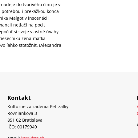
znádeje do tvorivého činu je v
d potrebou i prekážkou konca
nika Malgot v inscenácii
ancii netlačí na pocit
ypočuť si svoje vlastné úvahy.
priesečníku žena-matka-
 ľahko stotožniť. (Alexandra
Kontakt
Kultúrne zariadenia Petržalky
Rovniankova 3
851 02 Bratislava
IČO: 00179949