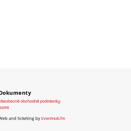
Dokumenty
Všeobecné obchodné podmienky
GDPR
Web and ticketing by
EventHub.fm