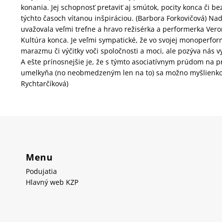
konania. Jej schopnosť pretaviť aj smútok, pocity konca či be
týchto časoch vítanou inšpiráciou. (Barbora Forkovičová) Na
uvažovala veľmi trefne a hravo režisérka a performerka Vero
Kultúra konca. Je veľmi sympatické, že vo svojej monoperform
marazmu či výčitky voči spoločnosti a moci, ale pozýva nás v
A ešte prínosnejšie je, že s týmto asociatívnym prúdom na 
umelkyňa (no neobmedzeným len na to) sa možno myšlienkovo
Rychtarčíková)
Menu
Podujatia
Hlavný web KZP