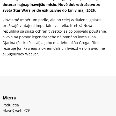
doteraz najnapínavejšiu misiu. Nové dobrodružstvo zo
sveta Star Wars príde exkluzívne do kín v máji 2026.
Zlovestné Impérium padlo, ale po celej vzdialenej galaxii
prežívajú v utajení imperiálni velitelia. Krehká Nová
republika sa snaží ochrániť všetko, za čo bojovalo povstanie,
a volá na pomoc legendárneho nájomného lovca Dina
Djarina (Pedro Pascal) a jeho mladého učňa Groga. Film
režíruje Jon Favreau a okrem ďalších hviezd v ňom uvidíme
aj Sigourney Weaver.
Menu
Podujatia
Hlavný web KZP