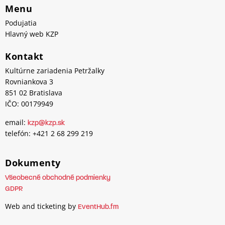
Menu
Podujatia
Hlavný web KZP
Kontakt
Kultúrne zariadenia Petržalky
Rovniankova 3
851 02 Bratislava
IČO: 00179949
email:
kzp@kzp.sk
telefón: +421 2 68 299 219
Dokumenty
Všeobecné obchodné podmienky
GDPR
Web and ticketing by
EventHub.fm