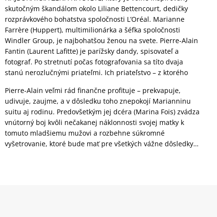
skutočným škandálom okolo Liliane Bettencourt, dedičky
rozprávkového bohatstva spoločnosti L’Oréal. Marianne
Farrère (Huppert), multimilionárka a šéfka spoločnosti
Windler Group, je najbohatšou ženou na svete. Pierre-Alain
Fantin (Laurent Lafitte) je parížsky dandy, spisovateľ a
fotograf. Po stretnutí počas fotografovania sa títo dvaja
stanú nerozlučnými priateľmi. Ich priateľstvo – z ktorého
Pierre-Alain veľmi rád finančne profituje – prekvapuje,
udivuje, zaujme, a v dôsledku toho znepokojí Marianninu
suitu aj rodinu. Predovšetkým jej dcéra (Marina Fois) zvádza
vnútorný boj kvôli nečakanej náklonnosti svojej matky k
tomuto mladšiemu mužovi a rozbehne súkromné
vyšetrovanie, ktoré bude mať pre všetkých vážne dôsledky…