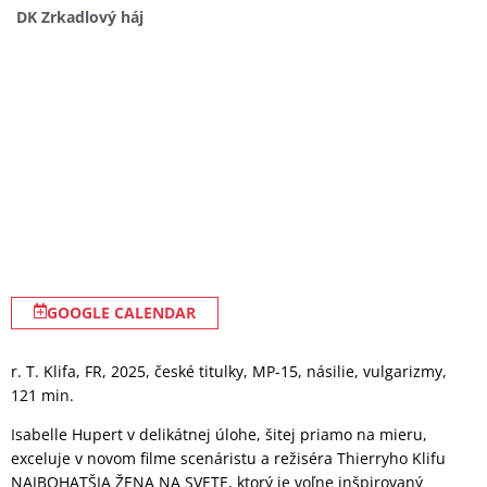
DK Zrkadlový háj
GOOGLE CALENDAR
r. T. Klifa, FR, 2025, české titulky, MP-15, násilie, vulgarizmy,
121 min.
Isabelle Hupert v delikátnej úlohe, šitej priamo na mieru,
exceluje v novom filme scenáristu a režiséra Thierryho Klifu
NAJBOHATŠIA ŽENA NA SVETE, ktorý je voľne inšpirovaný