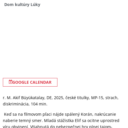
Dom kultúry Lúky
GOOGLE CALENDAR
r. M. Akif Büyükatalay, DE, 2025, české titulky, MP-15, strach,
diskriminácia, 104 min.
Keď sa na filmovom pľaci nájde spálený Korán, nakrúcanie
naberie temný smer. Mladá stá­žistka Elif sa ocitne uprostred
víru obvinení. Vtiahnutá do nebezpečnej hry plnej tajom­