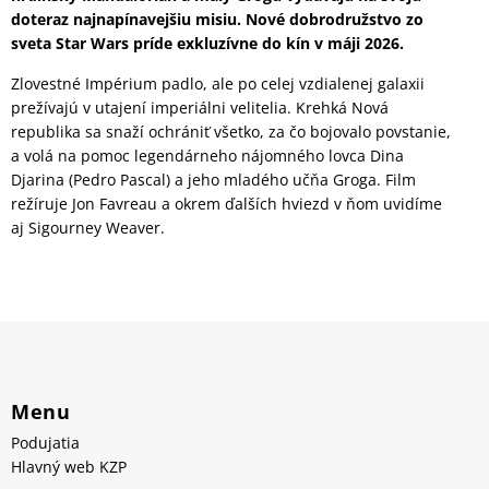
doteraz najnapínavejšiu misiu. Nové dobrodružstvo zo
sveta Star Wars príde exkluzívne do kín v máji 2026.
Zlovestné Impérium padlo, ale po celej vzdialenej galaxii
prežívajú v utajení imperiálni velitelia. Krehká Nová
republika sa snaží ochrániť všetko, za čo bojovalo povstanie,
a volá na pomoc legendárneho nájomného lovca Dina
Djarina (Pedro Pascal) a jeho mladého učňa Groga. Film
režíruje Jon Favreau a okrem ďalších hviezd v ňom uvidíme
aj Sigourney Weaver.
Menu
Podujatia
Hlavný web KZP