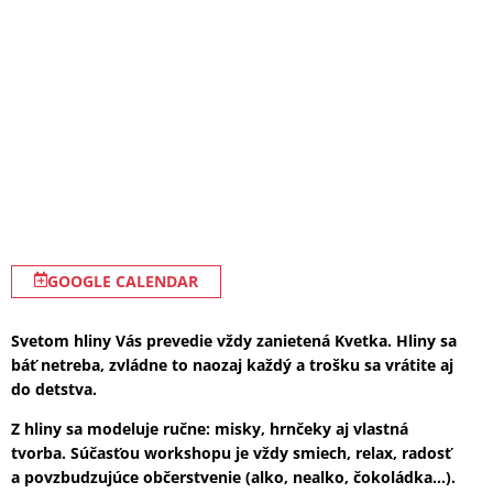
GOOGLE CALENDAR
Svetom hliny Vás prevedie vždy zanietená Kvetka. Hliny sa
báť netreba, zvládne to naozaj každý a trošku sa vrátite aj
do detstva.
Z hliny sa modeluje ručne: misky, hrnčeky aj vlastná
tvorba. Súčasťou workshopu je vždy smiech, relax, radosť
a povzbudzujúce občerstvenie (alko, nealko, čokoládka…).