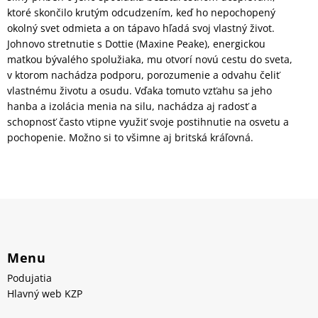
ktoré skončilo krutým odcudzením, keď ho nepochopený
okolný svet odmieta a on tápavo hľadá svoj vlastný život.
Johnovo stretnutie s Dottie (Maxine Peake), energickou
matkou bývalého spolužiaka, mu otvorí novú cestu do sveta,
v ktorom nachádza podporu, porozumenie a odvahu čeliť
vlastnému životu a osudu. Vďaka tomuto vzťahu sa jeho
hanba a izolácia menia na silu, nachádza aj radosť a
schopnosť často vtipne využiť svoje postihnutie na osvetu a
pochopenie. Možno si to všimne aj britská kráľovná.
Menu
Podujatia
Hlavný web KZP