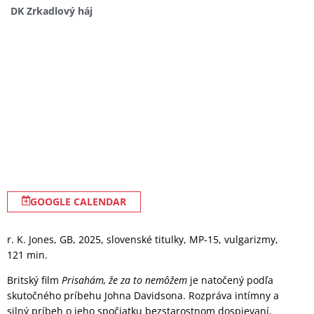
DK Zrkadlový háj
GOOGLE CALENDAR
r. K. Jones, GB, 2025, slovenské titulky, MP-15, vulgarizmy,
121 min.
Britský film
Prisahám, že za to nemôžem
je natočený podľa
skutočného príbehu Johna Davidsona. Rozpráva intímny a
silný príbeh o jeho spočiatku bezstarostnom dospievaní,