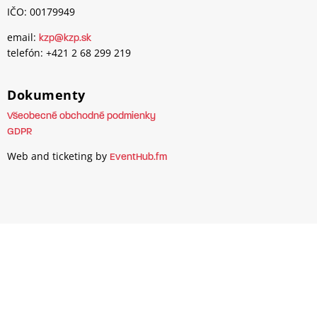
IČO: 00179949
email:
kzp@kzp.sk
telefón: +421 2 68 299 219
Dokumenty
Všeobecné obchodné podmienky
GDPR
Web and ticketing by
EventHub.fm