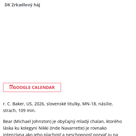
DK Zrkadlový háj
GOOGLE CALENDAR
r. C. Baker, US, 2026, slovenské titulky, MN-18, násilie,
strach, 109 min.
Bear (Michael Johnston) je obyčajný mladý chalan, ktorého
láska ku kolegyni Nikki (Inde Navarrette) je rovnako
intenzívna ako jeho plachosť a neschopnosť pozvať ju na