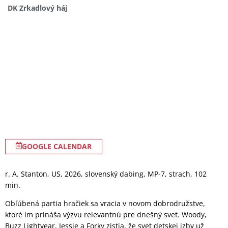
DK Zrkadlový háj
GOOGLE CALENDAR
r. A. Stanton, US, 2026, slovenský dabing, MP-7, strach, 102
min.
Obľúbená partia hračiek sa vracia v novom dobrodružstve,
ktoré im prináša výzvu relevantnú pre dnešný svet. Woody,
Buzz Lightyear, Jessie a Forky zistia, že svet detskej izby už