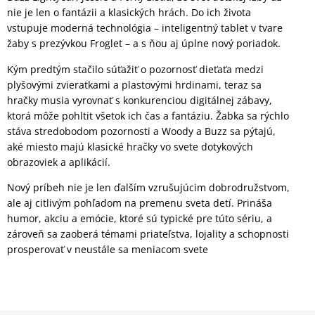
nie je len o fantázii a klasických hrách. Do ich života
vstupuje moderná technológia – inteligentný tablet v tvare
žaby s prezývkou Froglet – a s ňou aj úplne nový poriadok.
Kým predtým stačilo súťažiť o pozornosť dieťaťa medzi
plyšovými zvieratkami a plastovými hrdinami, teraz sa
hračky musia vyrovnať s konkurenciou digitálnej zábavy,
ktorá môže pohltit všetok ich čas a fantáziu. Žabka sa rýchlo
stáva stredobodom pozornosti a Woody a Buzz sa pýtajú,
aké miesto majú klasické hračky vo svete dotykových
obrazoviek a aplikácií.
Nový príbeh nie je len ďalším vzrušujúcim dobrodružstvom,
ale aj citlivým pohľadom na premenu sveta detí. Prináša
humor, akciu a emócie, ktoré sú typické pre túto sériu, a
zároveň sa zaoberá témami priateľstva, lojality a schopnosti
prosperovať v neustále sa meniacom svete