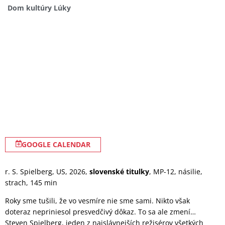
Dom kultúry Lúky
GOOGLE CALENDAR
r. S. Spielberg, US, 2026,
slovenské titulky
, MP-12, násilie,
strach, 145 min
Roky sme tušili, že vo vesmíre nie sme sami. Nikto však
doteraz nepriniesol presvedčivý dôkaz. To sa ale zmení…
Steven Spielberg, jeden z najslávnejších režisérov všetkých