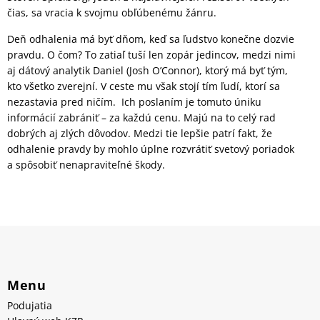
čias, sa vracia k svojmu obľúbenému žánru.
Deň odhalenia má byť dňom, keď sa ľudstvo konečne dozvie
pravdu. O čom? To zatiaľ tuší len zopár jedincov, medzi nimi
aj dátový analytik Daniel (Josh O’Connor), ktorý má byť tým,
kto všetko zverejní. V ceste mu však stojí tím ľudí, ktorí sa
nezastavia pred ničím. Ich poslaním je tomuto úniku
informácií zabrániť – za každú cenu. Majú na to celý rad
dobrých aj zlých dôvodov. Medzi tie lepšie patrí fakt, že
odhalenie pravdy by mohlo úplne rozvrátiť svetový poriadok
a spôsobiť nenapraviteľné škody.
Menu
Podujatia