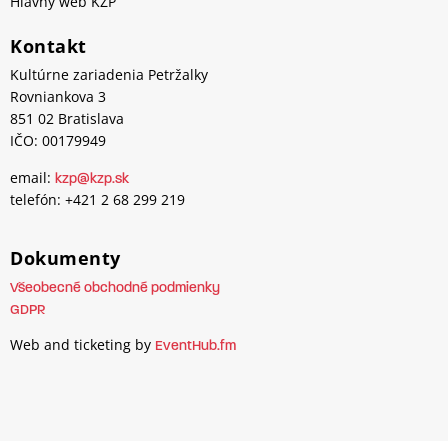
Hlavný web KZP
Kontakt
Kultúrne zariadenia Petržalky
Rovniankova 3
851 02 Bratislava
IČO: 00179949
email:
kzp@kzp.sk
telefón: +421 2 68 299 219
Dokumenty
Všeobecné obchodné podmienky
GDPR
Web and ticketing by
EventHub.fm