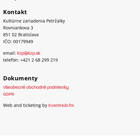
Kontakt
Kultúrne zariadenia Petržalky
Rovniankova 3
851 02 Bratislava
IČO: 00179949
email:
kzp@kzp.sk
telefón: +421 2 68 299 219
Dokumenty
Všeobecné obchodné podmienky
GDPR
Web and ticketing by
EventHub.fm