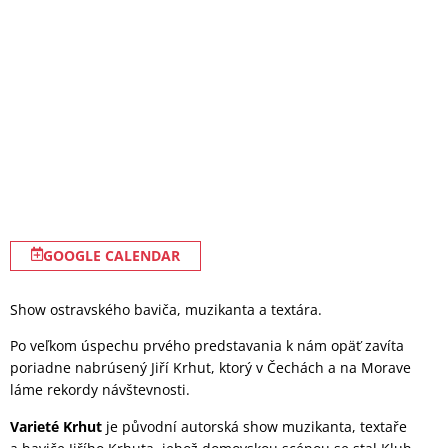
GOOGLE CALENDAR
Show ostravského baviča, muzikanta a textára.
Po veľkom úspechu prvého predstavania k nám opäť zavíta
poriadne nabrúsený Jiří Krhut, ktorý v Čechách a na Morave
láme rekordy návštevnosti.
Varieté Krhut
je původní autorská show muzikanta, textaře