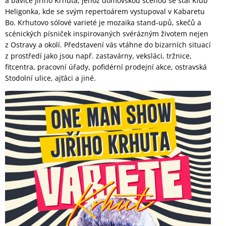
a baviče Jiřího Krhuta, jehož domovskou scénou se stal Klub
Heligonka, kde se svým repertoárem vystupoval v Kabaretu
Bo. Krhutovo sólové varieté je mozaika stand-upů, skečů a
scénických písniček inspirovaných svérázným životem nejen
z Ostravy a okolí. Představení vás vtáhne do bizarních situací
z prostředí jako jsou např. zastavárny, veksláci, tržnice,
fitcentra, pracovní úřady, pofidérní prodejní akce, ostravská
Stodolní ulice, ajťáci a jiné.