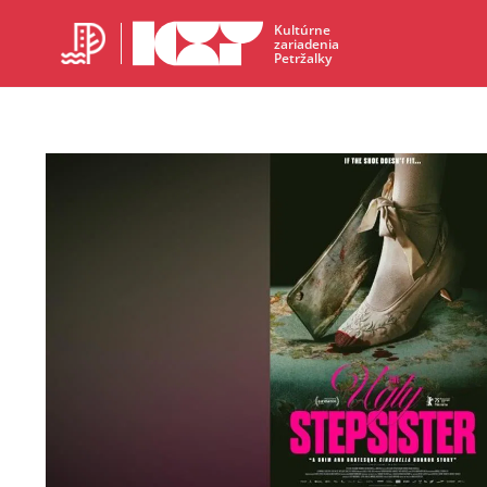
Kultúrne
zariadenia
Petržalky