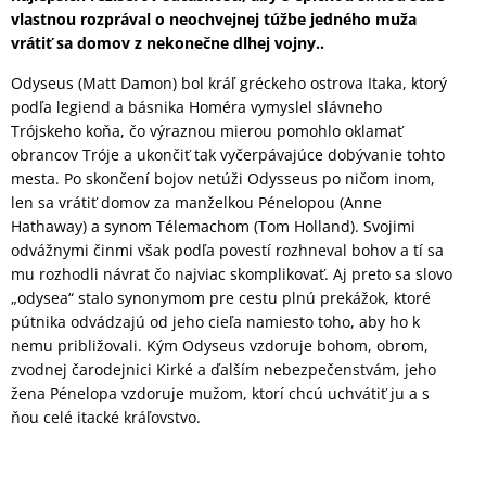
vlastnou rozprával o neochvejnej túžbe jedného muža
vrátiť sa domov z nekonečne dlhej vojny..
Odyseus (Matt Damon) bol kráľ gréckeho ostrova Itaka, ktorý
podľa legiend a básnika Homéra vymyslel slávneho
Trójskeho koňa, čo výraznou mierou pomohlo oklamať
obrancov Tróje a ukončiť tak vyčerpávajúce dobývanie tohto
mesta. Po skončení bojov netúži Odysseus po ničom inom,
len sa vrátiť domov za manželkou Pénelopou (Anne
Hathaway) a synom Télemachom (Tom Holland). Svojimi
odvážnymi činmi však podľa povestí rozhneval bohov a tí sa
mu rozhodli návrat čo najviac skomplikovať. Aj preto sa slovo
„odysea“ stalo synonymom pre cestu plnú prekážok, ktoré
pútnika odvádzajú od jeho cieľa namiesto toho, aby ho k
nemu približovali. Kým Odyseus vzdoruje bohom, obrom,
zvodnej čarodejnici Kirké a ďalším nebezpečenstvám, jeho
žena Pénelopa vzdoruje mužom, ktorí chcú uchvátiť ju a s
ňou celé itacké kráľovstvo.