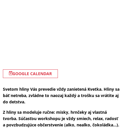
GOOGLE CALENDAR
Svetom hliny Vás prevedie vždy zanietená Kvetka. Hliny sa
báť netreba, zvládne to naozaj každý a trošku sa vrátite aj
do detstva.
Z hliny sa modeluje ručne: misky, hrnčeky aj vlastná
tvorba. Súčasťou workshopu je vždy smiech, relax, radosť
a povzbudzujúce občerstvenie (alko, nealko, čokoládka…).